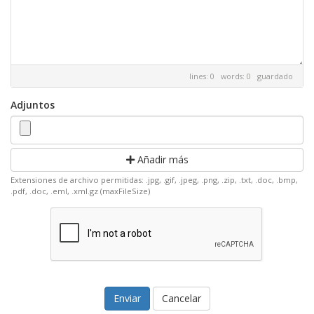
lines: 0 words: 0
guardado
Adjuntos
Añadir más
Extensiones de archivo permitidas: .jpg, .gif, .jpeg, .png, .zip, .txt, .doc, .bmp,
.pdf, .doc, .eml, .xml.gz (maxFileSize)
Cancelar