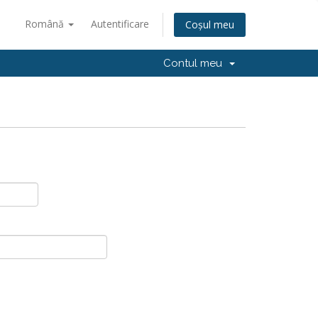
Română
Autentificare
Coșul meu
Contul meu