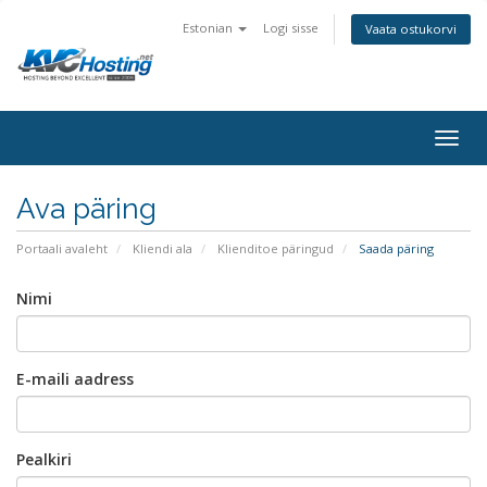
Estonian
Logi sisse
Vaata ostukorvi
togg
Ava päring
Portaali avaleht
Kliendi ala
Klienditoe päringud
Saada päring
Nimi
E-maili aadress
Pealkiri