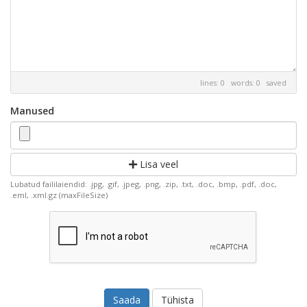
lines: 0 words: 0
saved
Manused
Lisa veel
Lubatud faililaiendid: .jpg, .gif, .jpeg, .png, .zip, .txt, .doc, .bmp, .pdf, .doc,
.eml, .xml.gz (maxFileSize)
Tühista