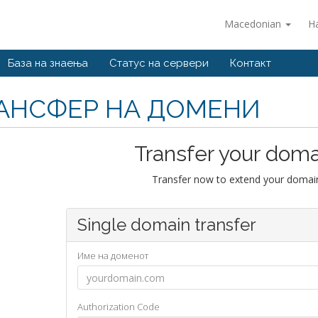
Macedonian
Н
База на знаења
Статус на сервери
Контакт
АНСФЕР НА ДОМЕНИ
Transfer your doma
Transfer now to extend your domain
Single domain transfer
Име на доменот
Authorization Code