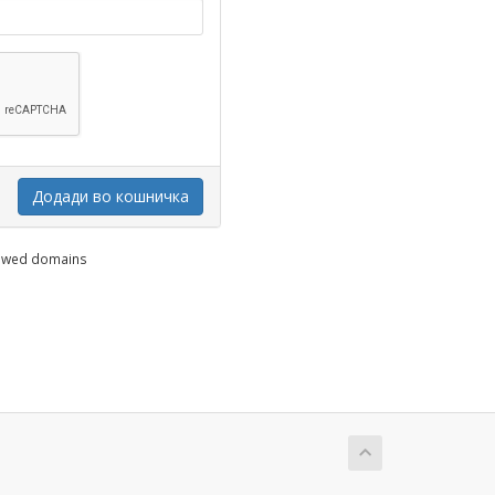
Додади во кошничка
enewed domains