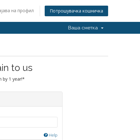
ајава на профил
Потрошувачка кошничка
Ваша сметка
in to us
 by 1 year!*
Help