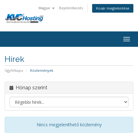
Magyar
Bejelentkezés
Kosár megtekintése
togg
Hírek
Ügyfélkapu
Közlemények
Hónap szerint
Nincs megjeleníthető közlemény