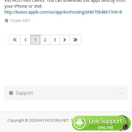
KVCHOSTING Clients. You can download this apps directly from
your iPhone or Visit:
http://itunes.apple.com/us/app/kvchosting/id407584861?mt=8
13 janv 2011
1
2
3
Support
Copyright © 2026 KVCHOSTING.NET. Tous droits réservés.