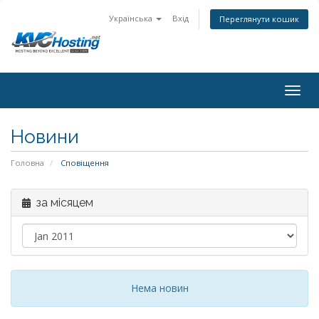
Українська
Вхід
Переглянути кошик
togg
Новини
Головна
Сповіщення
за місяцем
Нема новин