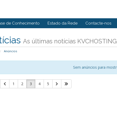
ase de Conhecimento
Estado da Rede
Contacte-nos
ícias
As últimas notícias KVCHOSTIN
Anúncios
Sem anúncios para mostr
1
2
3
4
5