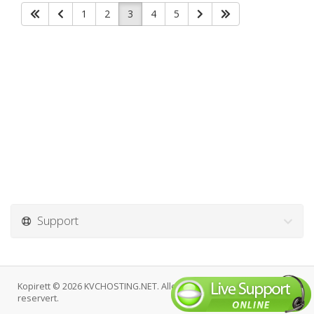
1
2
3
4
5
Support
Kopirett © 2026 KVCHOSTING.NET. Alle rettigheter er
reservert.