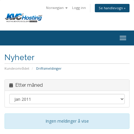
Norwegian
Logg inn
Se handlevogn »
togg
Nyheter
Kundeområdet
Driftsmeldinger
Etter måned
Ingen meldinger å vise