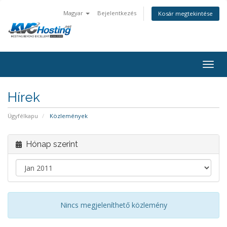
Magyar
Bejelentkezés
Kosár megtekintése
togg
Hírek
Ügyfélkapu
Közlemények
Hónap szerint
Nincs megjeleníthető közlemény