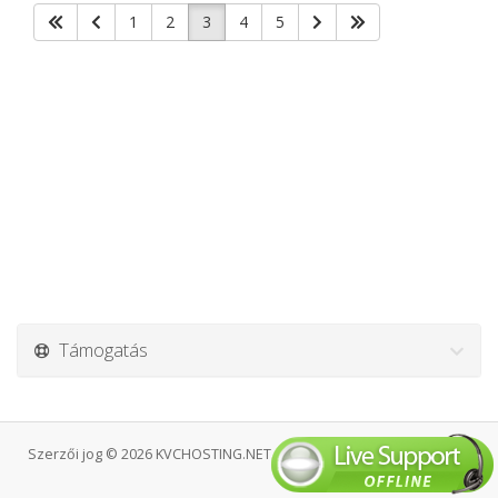
1
2
3
4
5
Támogatás
Szerzői jog © 2026 KVCHOSTING.NET. Minden Jog Fenntartva.