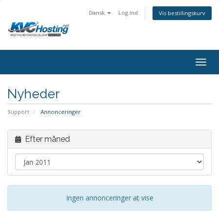
Dansk
Log ind
Vis bestillingskurv
togg
Nyheder
Support
Annonceringer
Efter måned
Ingen annonceringer at vise