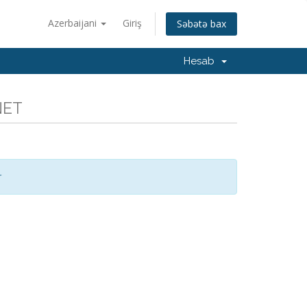
Azerbaijani
Giriş
Səbətə bax
Hesab
NET
r