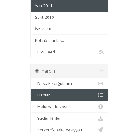
Yan 2011
Sent 2010
İyn 2010
Köhnə elanlar...
RSS Feed
Yardım
Dəstək sorğularım
Elanlar
Məlumat bazası
Yüklənilənlər
Server/Şəbəkə vəziyyəti