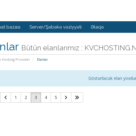
at bazası
Server/Şəbəkə vəziyyəti
Əlaqə
nlar
Bütün elanlarımız : KVCHOSTING.
n Hosting Provider
Elanlar
Göstəriləcək elan yoxdu
1
2
3
4
5