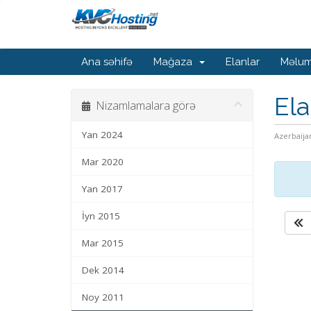
Ana səhifə
Mağaza
Elanlar
Məlum
Ela
Nizamlamalara görə
Yan 2024
Azerbaija
Mar 2020
Yan 2017
İyn 2015
Mar 2015
Dek 2014
Noy 2011