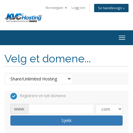
Norwegian
Logg inn
Se handlevogn »
togg
Velg et domene...
Registrere et nytt domene
www.
Sjekk