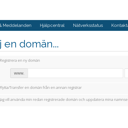
 & Meddelanden
Hjälpcentral
Nätverksstatus
Kontakt
j en domän...
Registrera en ny domän
www.
Flytta/Transfer en domän från en annan registrar
Jag vill använda min redan registrerade domän och uppdatera mina namnse