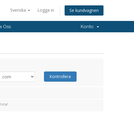
Svenska
Logga in
Se kundvagnen
a Oss
Konto
Kontrollera
rvrar