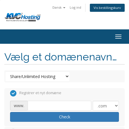
Dansk
Log ind
Vis bestillingskurv
togg
Vælg et domænenavn…
Registrer et nyt domæne
www.
Check