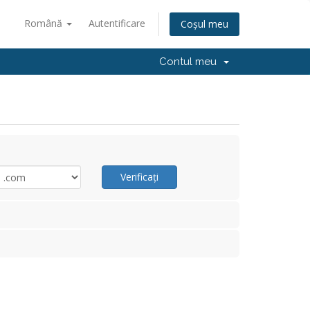
Română
Autentificare
Coșul meu
Contul meu
Verificați