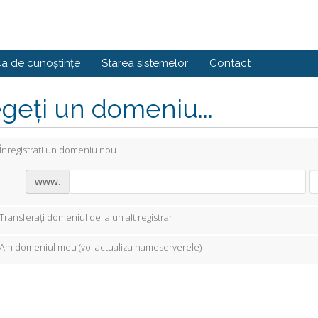
ca de cunoștințe
Starea sistemelor
Contact
geți un domeniu...
Înregistrați un domeniu nou
www.
Transferați domeniul de la un alt registrar
Am domeniul meu (voi actualiza nameserverele)