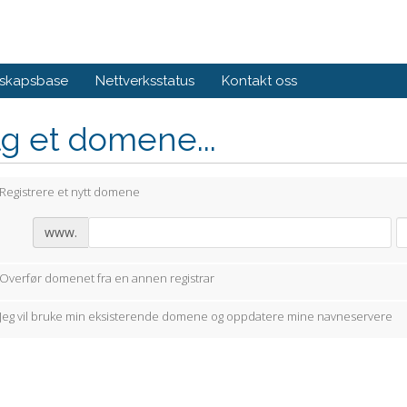
skapsbase
Nettverksstatus
Kontakt oss
g et domene...
Registrere et nytt domene
www.
Overfør domenet fra en annen registrar
Jeg vil bruke min eksisterende domene og oppdatere mine navneservere