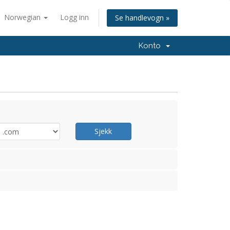
Norwegian
Logg inn
Se handlevogn »
Konto
Sjekk