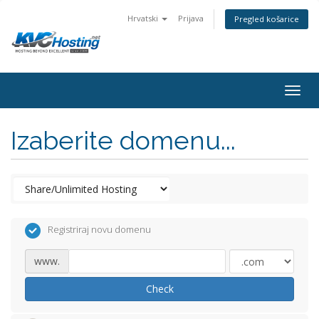
Hrvatski
Prijava
Pregled košarice
togg
Izaberite domenu...
Registriraj novu domenu
www.
Check